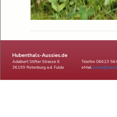
Hubenthals-Aussies.de
Adalbert Stifter Strasse 6
Telefon 06623 56
36199 Rotenburg a.d. Fulda
eMail
beate@huben