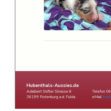
Hubenthals-Aussies.de
Adalbert Stifter Strasse 6
Telefon 0
36199 Rotenburg a.d. Fulda
eMail
beat