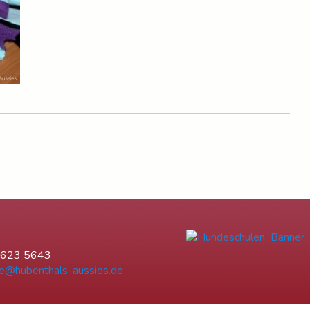
6623 5643
e@hubenthals-aussies.de