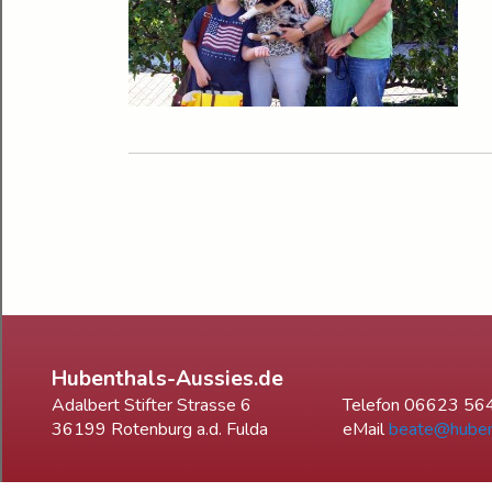
Hubenthals-Aussies.de
Adalbert Stifter Strasse 6
Telefon 06623 56
36199 Rotenburg a.d. Fulda
eMail
beate@huben