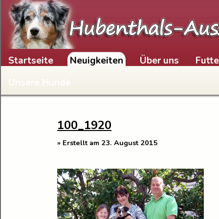
Skip to content
Startseite
Neuigkeiten
Über uns
Futt
Unsere Hunde
100_1920
» Erstellt am 23. August 2015