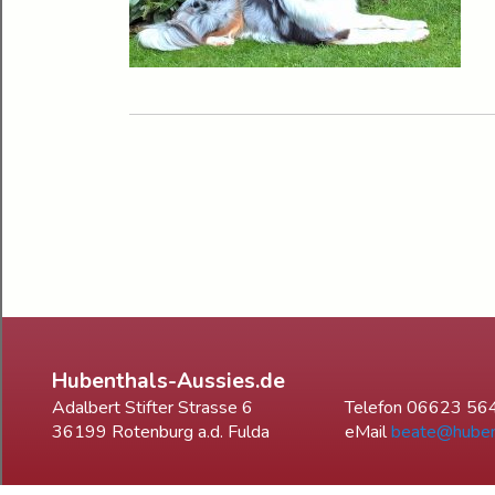
Hubenthals-Aussies.de
Adalbert Stifter Strasse 6
Telefon 06623 56
36199 Rotenburg a.d. Fulda
eMail
beate@huben