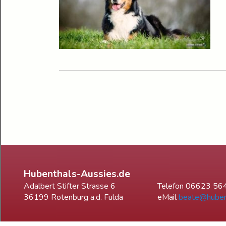
Hubenthals-Aussies.de
Adalbert Stifter Strasse 6
Telefon 06623 56
36199 Rotenburg a.d. Fulda
eMail
beate@huben