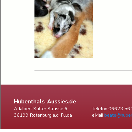
Hubenthals-Aussies.de
Adalbert Stifter Strasse 6
Telefon 06623 56
36199 Rotenburg a.d. Fulda
eMail
beate@huben