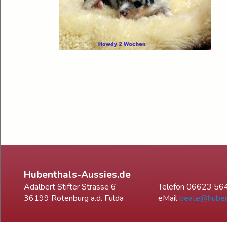
Hubenthals-Aussies.de
Adalbert Stifter Strasse 6
Telefon 06623 56
36199 Rotenburg a.d. Fulda
eMail
beate@huben