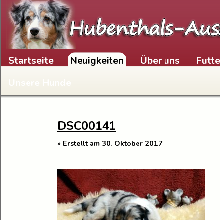
Skip to content
Startseite
Neuigkeiten
Über uns
Futt
Unsere Hunde
DSC00141
» Erstellt am 30. Oktober 2017