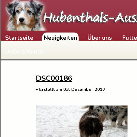
Skip to content
Startseite
Neuigkeiten
Über uns
Futt
Unsere Hunde
DSC00186
» Erstellt am 03. Dezember 2017