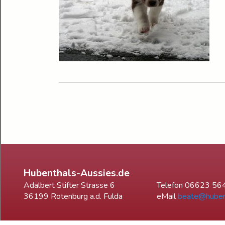
Hubenthals-Aussies.de
Adalbert Stifter Strasse 6
Telefon 06623 56
36199 Rotenburg a.d. Fulda
eMail
beate@huben