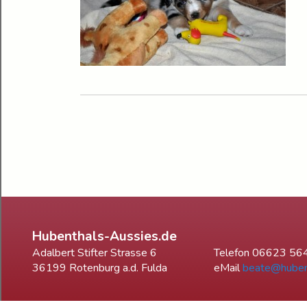
Hubenthals-Aussies.de
Adalbert Stifter Strasse 6
Telefon 06623 56
36199 Rotenburg a.d. Fulda
eMail
beate@huben