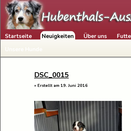
Skip to content
Startseite
Neuigkeiten
Über uns
Futt
Unsere Hunde
DSC_0015
» Erstellt am 19. Juni 2016