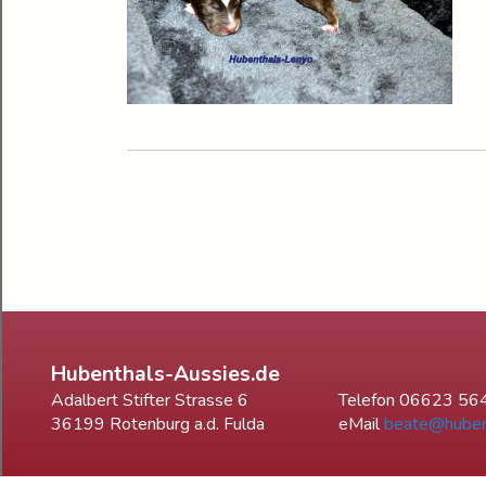
Hubenthals-Aussies.de
Adalbert Stifter Strasse 6
Telefon 06623 56
36199 Rotenburg a.d. Fulda
eMail
beate@huben