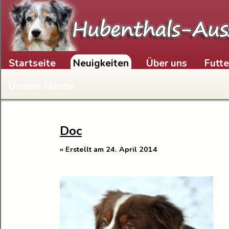
Skip to content
Startseite
Neuigkeiten
Über uns
Futt
Unsere Hunde
Doc
» Erstellt am 24. April 2014