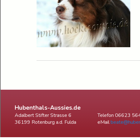
Hubenthals-Aussies.de
Adalbert Stifter Strasse 6
Telefon 06623 56
36199 Rotenburg a.d. Fulda
eMail
beate@huben