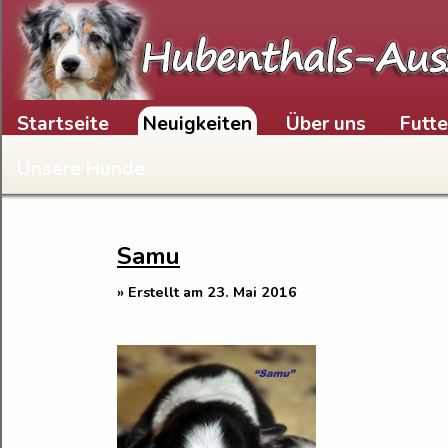
Skip to content
Startseite
Neuigkeiten
Über uns
Futt
Unsere Hunde
Samu
» Erstellt am 23. Mai 2016