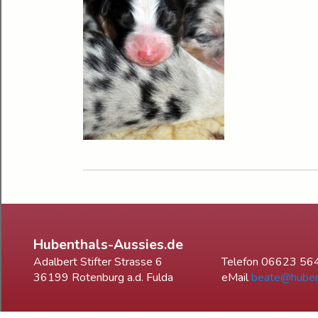
Hubenthals-Aussies.de
Adalbert Stifter Strasse 6
Telefon 06623 56
36199 Rotenburg a.d. Fulda
eMail
beate@huben