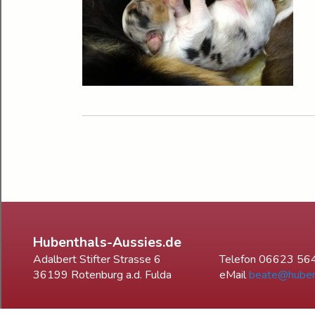
Hubenthals-Aussies.de
Adalbert Stifter Strasse 6
Telefon 06623 56
36199 Rotenburg a.d. Fulda
eMail
beate@huben