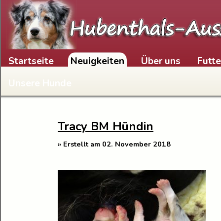
Skip to content
Startseite
Neuigkeiten
Über uns
Futt
Unsere Hunde
Tracy BM Hündin
» Erstellt am 02. November 2018