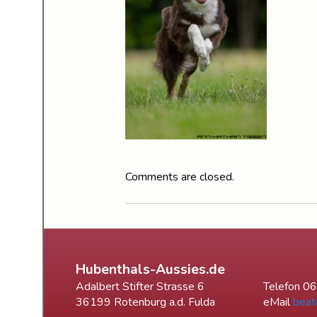
Comments are closed.
Hubenthals-Aussies.de
Adalbert Stifter Strasse 6
Telefon 0
36199 Rotenburg a.d. Fulda
eMail
beat