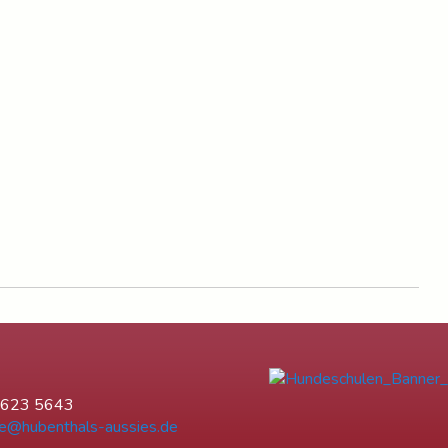
6623 5643
e@hubenthals-aussies.de