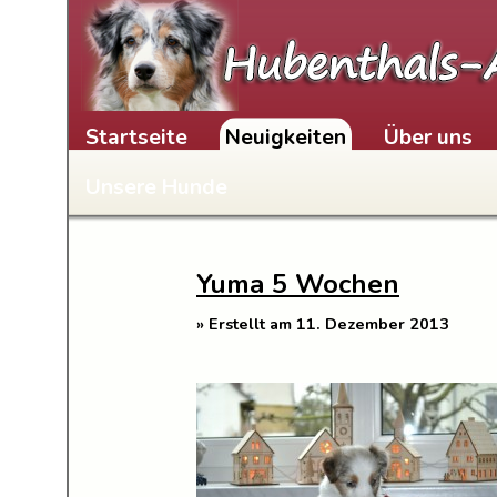
Skip to content
Startseite
Neuigkeiten
Über uns
Unsere Hunde
Yuma 5 Wochen
» Erstellt am 11. Dezember 2013