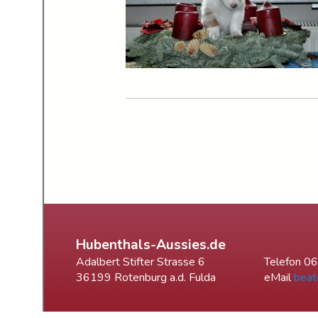
Hubenthals-Aussies.de
Adalbert Stifter Strasse 6
Telefon 0
36199 Rotenburg a.d. Fulda
eMail
beat