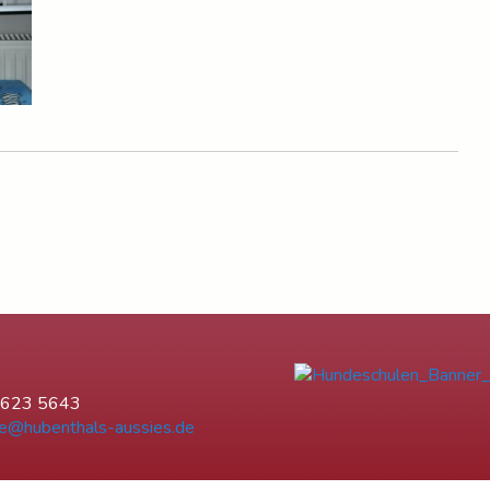
6623 5643
e@hubenthals-aussies.de